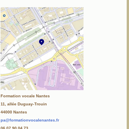
Formation vocale Nantes
11, allée Duguay-Trouin
44000 Nantes
pa@formationvocalenantes.fr
06 07 90 04 73